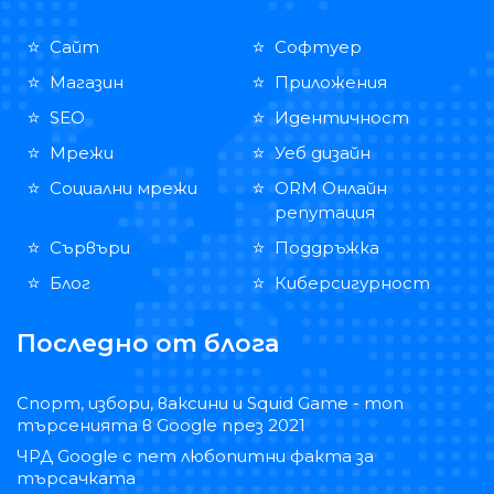
Сайт
Софтуер
Магазин
Приложения
SEO
Идентичност
Мрежи
Уеб дизайн
Социални мрежи
ORM Онлайн
репутация
Сървъри
Поддръжка
Блог
Киберсигурност
Последно от блога
Спорт, избори, ваксини и Squid Game - топ
търсенията в Google през 2021
ЧРД Google с пет любопитни факта за
търсачката