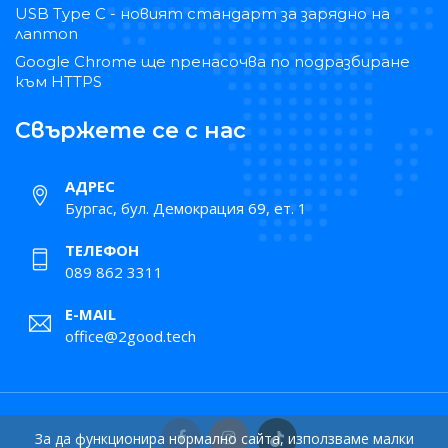
USB Type C - новият стандарт за зарядно на
лаптоп
Google Chrome ще пренасочва по подразбиране
към HTTPS
Свържете се с нас
АДРЕС
Бургас, бул. Демокрация 69, ет. 1
ТЕЛЕФОН
089 862 3311
E-MAIL
office@2good.tech
За да функционира нормално сайта, използваме малки