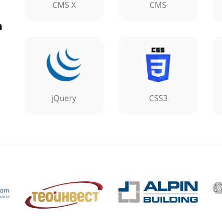
CMS X
CMS
а
jQuery
CSS3