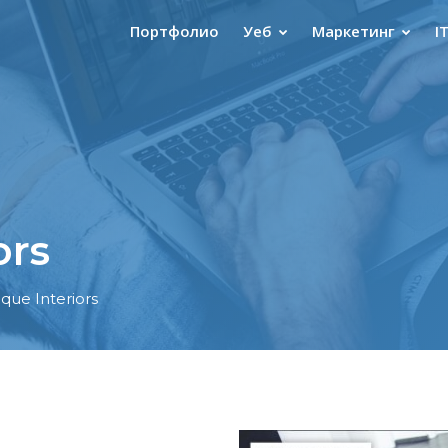
Портфолио
Уеб
Маркетинг
I
ors
que Interiors