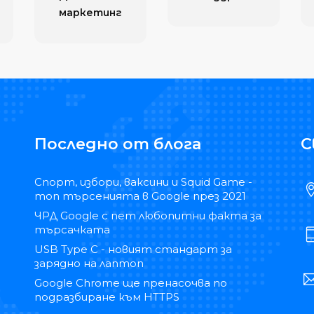
маркетинг
Последно от блога
С
Спорт, избори, ваксини и Squid Game -
топ търсенията в Google през 2021
ЧРД Google с пет любопитни факта за
търсачката
USB Type C - новият стандарт за
зарядно на лаптоп
Google Chrome ще пренасочва по
подразбиране към HTTPS