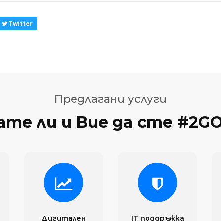
Twitter
Предлагани услуги
ате ли и Вие да сте #2G
Дигитален
IT поддръжка