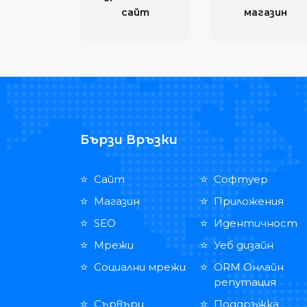
сайт
магазин
Бързи Връзки
Сайт
Софтуер
Магазин
Приложения
SEO
Идентичност
Мрежи
Уеб дизайн
Социални мрежи
ORM Онлайн
репутация
Сървъри
Поддръжка