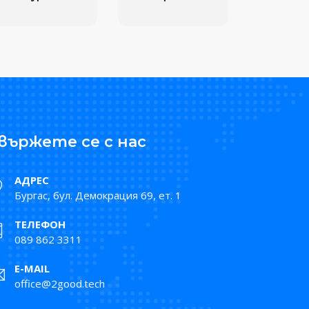
вържете се с нас
АДРЕС
Бургас, бул. Демокрация 69, ет. 1
ТЕЛЕФОН
089 862 3311
E-MAIL
office@2good.tech