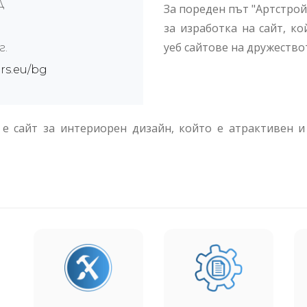
Д
За пореден път "Артстрой
за изработка на сайт, к
уеб сайтове на дружество
г.
ors.eu/bg
rs" е сайт за интериорен дизайн, който е атрактивен