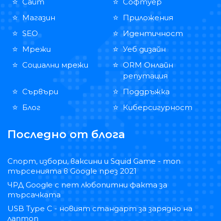
Сайт
Софтуер
Магазин
Приложения
SEO
Идентичност
Мрежи
Уеб дизайн
Социални мрежи
ORM Онлайн
репутация
Сървъри
Поддръжка
Блог
Киберсигурност
Последно от блога
Спорт, избори, ваксини и Squid Game - топ
търсенията в Google през 2021
ЧРД Google с пет любопитни факта за
търсачката
USB Type C - новият стандарт за зарядно на
лаптоп