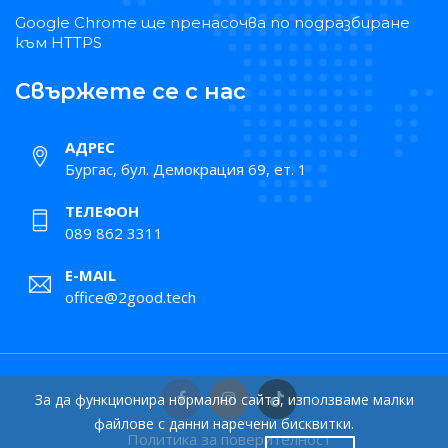
Google Chrome ще пренасочва по подразбиране
към HTTPS
Свържете се с нас
АДРЕС
Бургас, бул. Демокрация 69, ет. 1
ТЕЛЕФОН
089 862 3311
E-MAIL
office@2good.tech
За да функционира нормално сайта, използваме малки
файлове с данни наречени бисквитки.
Политика за поверителност